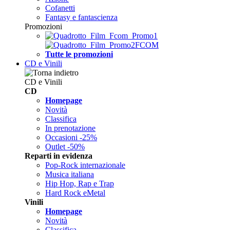
Cofanetti
Fantasy e fantascienza
Promozioni
Tutte le promozioni
CD e Vinili
CD e Vinili
CD
Homepage
Novità
Classifica
In prenotazione
Occasioni -25%
Outlet -50%
Reparti in evidenza
Pop-Rock internazionale
Musica italiana
Hip Hop, Rap e Trap
Hard Rock eMetal
Vinili
Homepage
Novità
Classifica