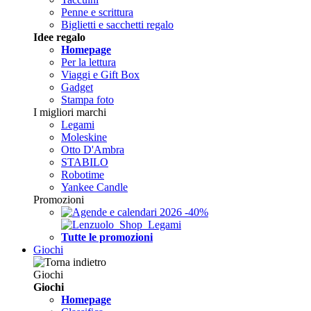
Penne e scrittura
Biglietti e sacchetti regalo
Idee regalo
Homepage
Per la lettura
Viaggi e Gift Box
Gadget
Stampa foto
I migliori marchi
Legami
Moleskine
Otto D'Ambra
STABILO
Robotime
Yankee Candle
Promozioni
Tutte le promozioni
Giochi
Giochi
Giochi
Homepage