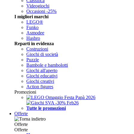
Classifica
Videogiochi
Occasioni -25%
I migliori marchi
LEGO®
Funko
Asmodee
Hasbro
Reparti in evidenza
Costruzioni
Giochi di società
Puzzle
Bambole e bambolotti
Giochi all'aperto
Giochi educativi
Giochi creativi
Action figures
Promozioni
Tutte le promozioni
Offerte
Offerte
Offerte