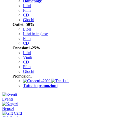
Homepage
Libri
Film
CD
Giochi
Outlet -50%
Libri
Libri in inglese
Film
CD
Occasioni -25%
Libri
Vinili
CD
Film
Giochi
Promozioni
Tutte le promozioni
Eventi
Negozi