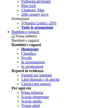
Fullmetal alchemist
Blue lock
Chainsaw Man
20th century boys
Promozioni
Tutte le promozioni
Bambini e ragazzi
Bambini e ragazzi
Bambini e ragazzi
Homepage
Classifica
Novità
In prenotazione
In promozione
Reparti in evidenza
Fumetti per bambini
Libri illustrati e di attività
Classici per ragazzi
Per ogni età
Prima infanzia
Scuola elementare
Scuola media
Young adult