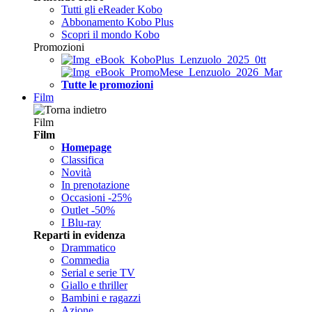
Tutti gli eReader Kobo
Abbonamento Kobo Plus
Scopri il mondo Kobo
Promozioni
Tutte le promozioni
Film
Film
Film
Homepage
Classifica
Novità
In prenotazione
Occasioni -25%
Outlet -50%
I Blu-ray
Reparti in evidenza
Drammatico
Commedia
Serial e serie TV
Giallo e thriller
Bambini e ragazzi
Azione